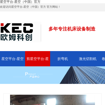
星空平台-星空（中国）官方
欢迎访问星空平台-星空（中国）官方 官方网站！
多年专注机床设备制造
星空平台-星空
剪星空平台-星
折弯机
激光切割机
卷
（中国）官方星
空（中国）官方
空
空平台-星空
（中国）官方