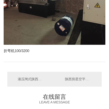
折弯机100/3200
液压闸式陕西剪星空平台-星空（中国）官方
陕西剪星空平台-星空（中国）官方 刀片
在线留言
LEAVE A MESSAGE