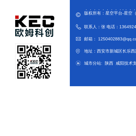
版权所有：星空平台-星空
联系人：张 电话：136492444
邮箱： 1250402883@qq
地址：西安市新城区长乐西路
城市分站
:
陕西
咸阳
技术