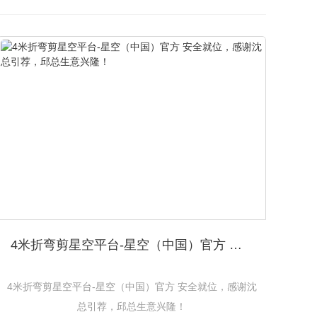
4米折弯剪星空平台-星空（中国）官方 安全就位，感谢沈总引荐，邱总生意兴隆！
4米折弯剪星空平台-星空（中国）官方 安全就位，感谢沈
总引荐，邱总生意兴隆！