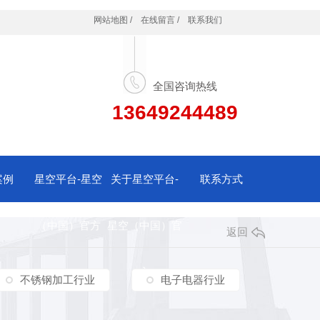
网站地图 /
在线留言 /
联系我们
全国咨询热线
13649244489
案例
星空平台-星空
关于星空平台-
联系方式
（中国）官方
星空（中国）官
返回
方
不锈钢加工行业
电子电器行业