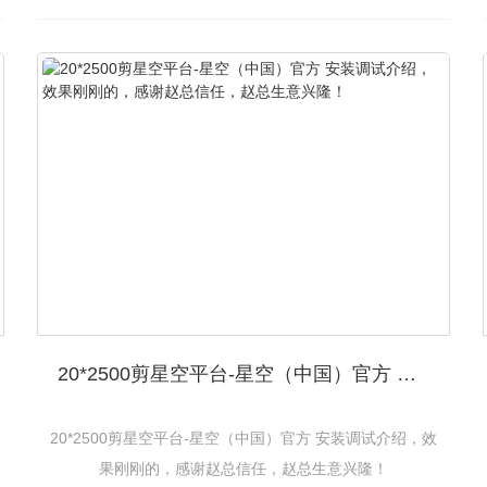
20*2500剪星空平台-星空（中国）官方 安装调试介绍，效果刚刚的，感谢赵总信任，赵总生意兴隆！
20*2500剪星空平台-星空（中国）官方 安装调试介绍，效
果刚刚的，感谢赵总信任，赵总生意兴隆！