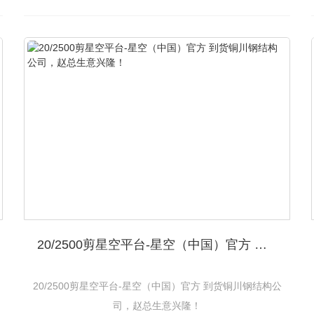
20/2500剪星空平台-星空（中国）官方 到货铜川钢结构公司，赵总生意兴隆！
20/2500剪星空平台-星空（中国）官方 到货铜川钢结构公
司，赵总生意兴隆！