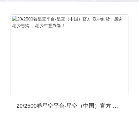
20/2500卷星空平台-星空（中国）官方 汉中到货，感谢老乡惠购 ，老乡生意兴隆！